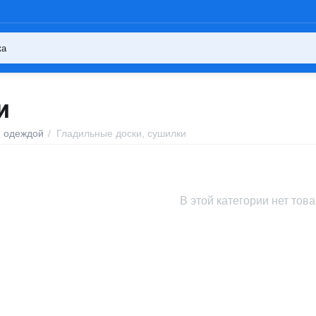
И
и одеждой
/
Гладильные доски, сушилки
В этой категории нет тов