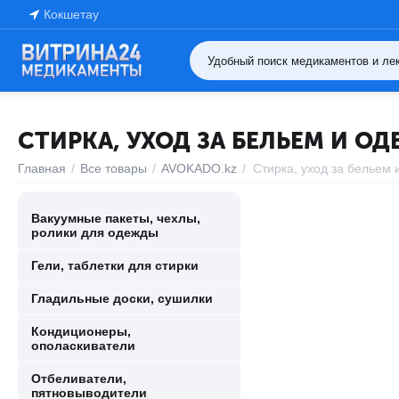
Кокшетау
СТИРКА, УХОД ЗА БЕЛЬЕМ И О
Главная
/
Все товары
/
AVOKADO.kz
/
Стирка, уход за бельем 
Вакуумные пакеты, чехлы,
ролики для одежды
Гели, таблетки для стирки
Гладильные доски, сушилки
Кондиционеры,
ополаскиватели
Отбеливатели,
пятновыводители