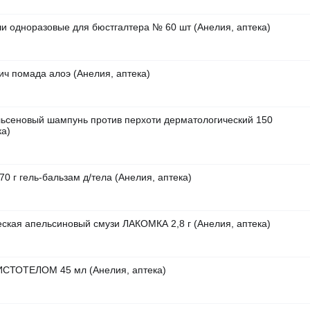
и одноразовые для бюстгалтера № 60 шт (Анелия, аптека)
ич помада алоэ (Анелия, аптека)
льсеновый шампунь против перхоти дерматологический 150
ка)
0 г гель-бальзам д/тела (Анелия, аптека)
ская апельсиновый смузи ЛАКОМКА 2,8 г (Анелия, аптека)
ЧИСТОТЕЛОМ 45 мл (Анелия, аптека)