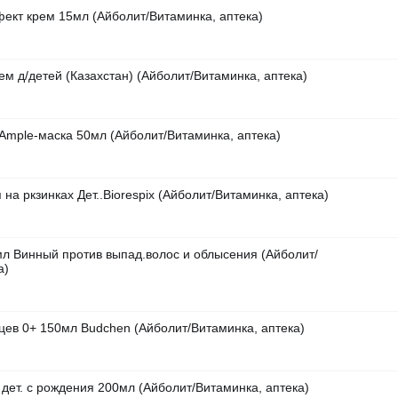
ект крем 15мл (Айболит/Витаминка, аптека)
ем д/детей (Казахстан) (Айболит/Витаминка, аптека)
mple-маска 50мл (Айболит/Витаминка, аптека)
на ркзинках Дет..Biorespix (Айболит/Витаминка, аптека)
л Винный против выпад.волос и облысения (Айболит/
а)
ев 0+ 150мл Budchen (Айболит/Витаминка, аптека)
 дет. с рождения 200мл (Айболит/Витаминка, аптека)