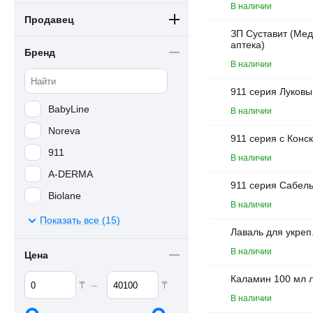
В наличии
Продавец
ЗП Суставит (Мед
аптека)
Бренд
В наличии
911 серия Луковы
BabyLine
В наличии
Noreva
911 серия с Конс
911
В наличии
A-DERMA
911 серия Сабель
Biolane
В наличии
Compliment
Показать все (15)
Лаваль для укреп
Dr.Tuttelle
В наличии
Цена
Ducray Keracnyl
Каламин 100 мл 
EVO
₸
₸
–
В наличии
Floresan