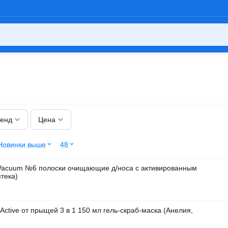
енд
Цена
Новинки выше
48
Vacuum №6 полоски очищающие д/носа с активированным
птека)
Active от прыщей 3 в 1 150 мл гель-скраб-маска (Анелия,