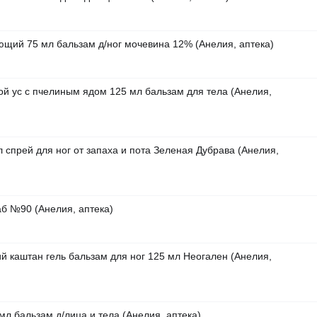
ющий 75 мл бальзам д/ног мочевина 12% (Анелия, аптека)
той ус с пчелиным ядом 125 мл бальзам для тела (Анелия,
 спрей для ног от запаха и пота Зеленая Дубрава (Анелия,
б №90 (Анелия, аптека)
й каштан гель бальзам для ног 125 мл Неогален (Анелия,
мл бальзам д/лица и тела (Анелия, аптека)