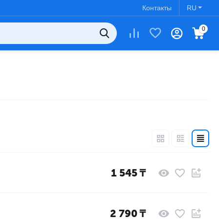
Контакты
RU
0
1 545
₸
2 790
₸