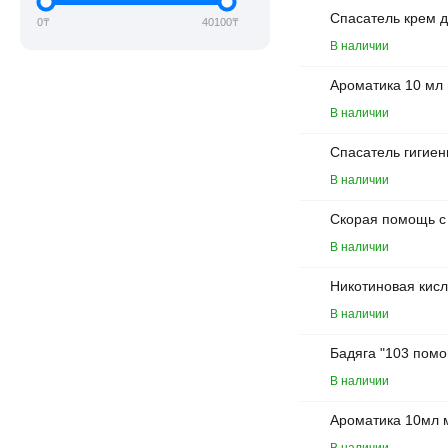
Klorane
Спасатель крем д
0
₸
40100
₸
В наличии
LA ROCHE-POSAY
Omron
Ароматика 10 мл
Vichy
В наличии
Чистая линия
Спасатель гигиен
В наличии
Скорая помощь с 
В наличии
Никотиновая кисл
В наличии
Бадяга "103 помо
В наличии
Ароматика 10мл м