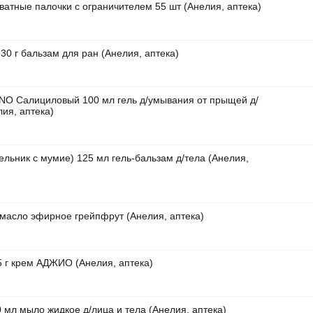
ватные палочки с ограничителем 55 шт (Анелия, аптека)
30 г бальзам для ран (Анелия, аптека)
O Салициловый 100 мл гель д/умывания от прыщей д/
лия, аптека)
ельник с мумие) 125 мл гель-бальзам д/тела (Анелия,
масло эфирное грейпфрут (Анелия, аптека)
 г крем АДЖИО (Анелия, аптека)
 мл мыло жидкое д/лица и тела (Анелия, аптека)