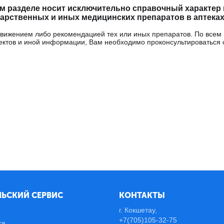
м разделе носит исключительно справочный характер и
рственных и иных медицинских препаратов в аптеках
одвижением либо рекомендацией тех или иных препаратов. По всем
ектов и иной информации, Вам необходимо проконсультироваться 
ЬСКИЙ СЕРВИС
КОНТАКТЫ
г. Кокшетау,
+7(705)105-32-75
ся