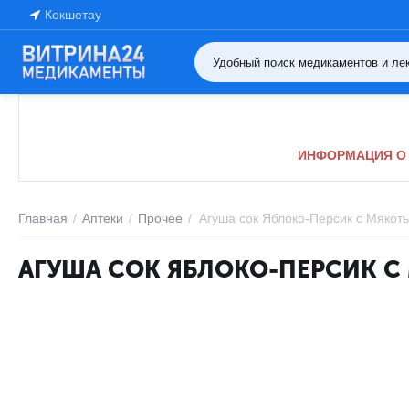
Кокшетау
ИНФОРМАЦИЯ О 
Главная
/
Аптеки
/
Прочее
/
Агуша сок Яблоко-Персик с Мякоть
АГУША СОК ЯБЛОКО-ПЕРСИК С 